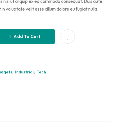
is nisi ut aliquip ex ea commodo consequat. Duis aute
 in voluptate velit esse cillum dolore eu fugiat nulla
Add To Cart
,
,
adgets
Industrial
Tech