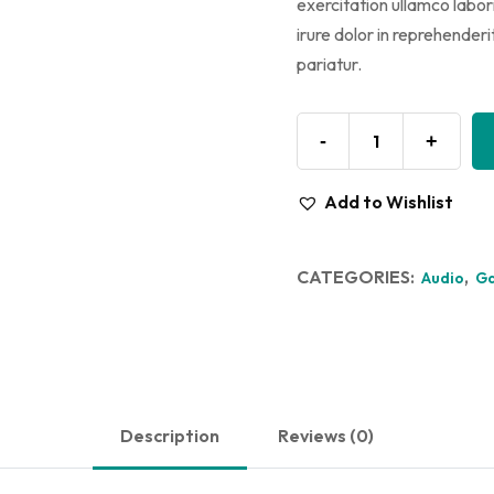
exercitation ullamco labor
irure dolor in reprehenderit
pariatur.
-
+
Add to Wishlist
CATEGORIES:
,
Audio
G
Description
Reviews (0)