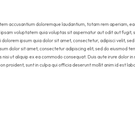
ptatem accusantium doloremque laudantium, totam rem aperiam, eaque
ipsam voluptatem quia voluptas sit aspernatur aut odit aut fugit,
 dolorem ipsum quia dolor sit amet, consectetur, adipisci velit, s
 dolor sit amet, consectetur adipiscing elit, sed do eiusmod temp
 nisi ut aliquip ex ea commodo consequat. Duis aute irure dolor in r
n proident, sunt in culpa qui officia deserunt mollit anim id est la