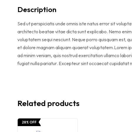
Description
Sed ut perspiciatis unde omnis iste natus error sit volu
architecto beatae vitae dicta sunt explicabo. Nemo enim 
voluptatem sequi nesciunt. Neque porro quisquam est, qui
et dolore magnam aliquam quaerat voluptatem.Lorem ipsum
ad minim veniam, quis nostrud exercitation ullamco laboris
fugiat nulla pariatur. Excepteur sint occaecat cupidatat no
Related products
28% OFF