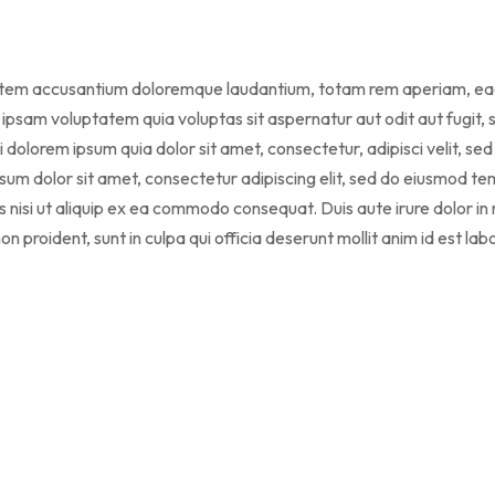
ptatem accusantium doloremque laudantium, totam rem aperiam, eaque
ipsam voluptatem quia voluptas sit aspernatur aut odit aut fugit,
 dolorem ipsum quia dolor sit amet, consectetur, adipisci velit, s
 dolor sit amet, consectetur adipiscing elit, sed do eiusmod temp
 nisi ut aliquip ex ea commodo consequat. Duis aute irure dolor in r
n proident, sunt in culpa qui officia deserunt mollit anim id est la