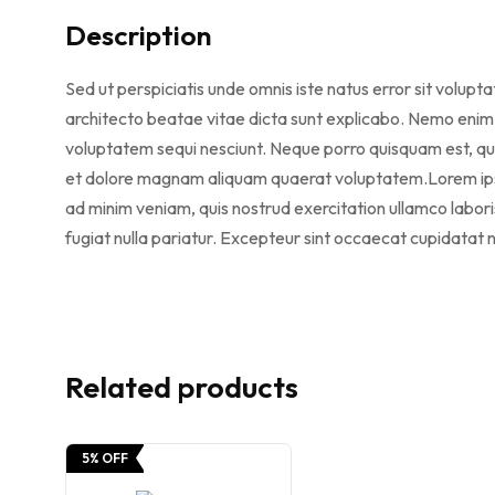
Description
Sed ut perspiciatis unde omnis iste natus error sit volu
architecto beatae vitae dicta sunt explicabo. Nemo enim 
voluptatem sequi nesciunt. Neque porro quisquam est, qui
et dolore magnam aliquam quaerat voluptatem.Lorem ipsum
ad minim veniam, quis nostrud exercitation ullamco laboris
fugiat nulla pariatur. Excepteur sint occaecat cupidatat no
Related products
5% OFF