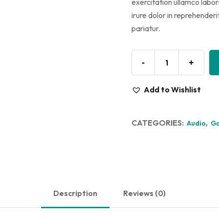
exercitation ullamco labor
irure dolor in reprehenderit
pariatur.
-
+
Add to Wishlist
CATEGORIES:
,
Audio
G
Description
Reviews (0)