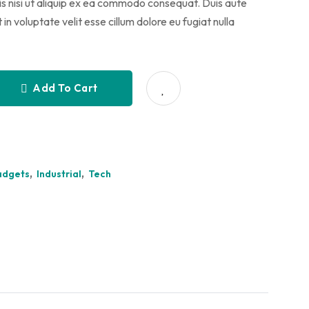
is nisi ut aliquip ex ea commodo consequat. Duis aute
 in voluptate velit esse cillum dolore eu fugiat nulla
Add To Cart
,
,
adgets
Industrial
Tech